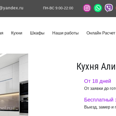
l@yandex.ru
ПН-ВС 9:00-22:00
ая
Кухни
Шкафы
Наши работы
Онлайн Расчет
Кухня Али
От 18 дней
От заявки до го
Бесплатный 
Выезд, замер и 