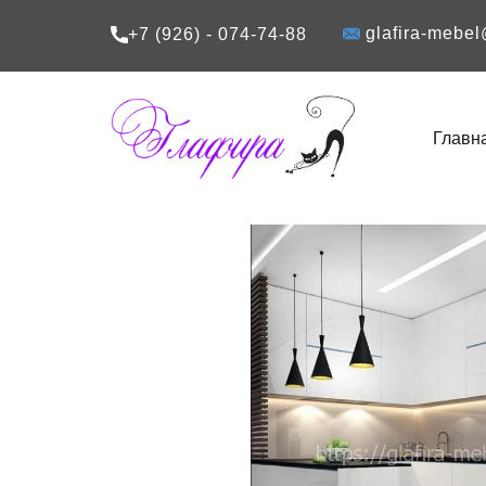
glafira-mebe
+7 (926) - 074-74-88
Главн